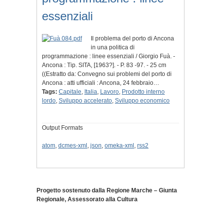
essenziali
Il problema del porto di Ancona
in una politica di
programmazione : linee essenziali / Giorgio Fuà. -
Ancona : Tip. SITA, [1963?]. - P. 83 -97. - 25 cm
((Estratto da: Convegno sui problemi del porto di
Ancona : atti ufficiali : Ancona, 24 febbraio…
Tags:
Capitale
,
Italia
,
Lavoro
,
Prodotto interno
lordo
,
Sviluppo accelerato
,
Sviluppo economico
Output Formats
atom
,
dcmes-xml
,
json
,
omeka-xml
,
rss2
Progetto sostenuto dalla Regione Marche – Giunta
Regionale, Assessorato alla Cultura