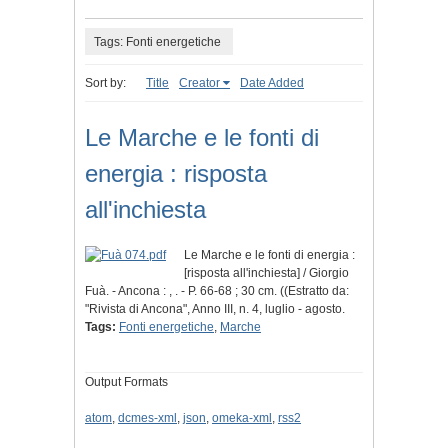
Tags: Fonti energetiche
Sort by:
Title
Creator
Date Added
Le Marche e le fonti di
energia : risposta
all'inchiesta
Le Marche e le fonti di energia :
[risposta all'inchiesta] / Giorgio
Fuà. - Ancona : , . - P. 66-68 ; 30 cm. ((Estratto da:
"Rivista di Ancona", Anno III, n. 4, luglio - agosto.
Tags:
Fonti energetiche
,
Marche
Output Formats
atom
,
dcmes-xml
,
json
,
omeka-xml
,
rss2