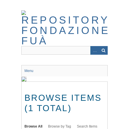
Skip
to
main
content
Menu
BROWSE ITEMS
(1 TOTAL)
Browse All
Browse by Tag
Search Items