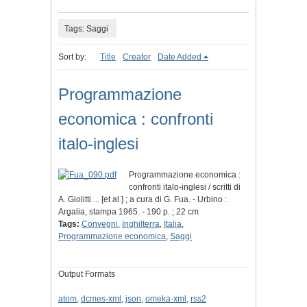
Tags: Saggi
Sort by:
Title
Creator
Date Added
Programmazione
economica : confronti
italo-inglesi
Programmazione economica :
confronti italo-inglesi / scritti di
A. Giolitti ... [et al.] ; a cura di G. Fua. - Urbino :
Argalia, stampa 1965. - 190 p. ; 22 cm
Tags:
Convegni
,
Inghilterra
,
Italia
,
Programmazione economica
,
Saggi
Output Formats
atom
,
dcmes-xml
,
json
,
omeka-xml
,
rss2