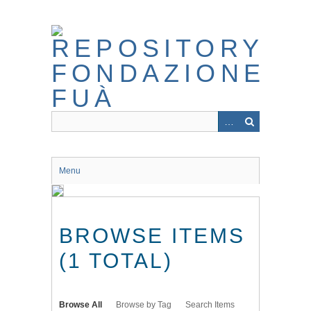
Skip
to
main
content
Menu
BROWSE ITEMS
(1 TOTAL)
Browse All
Browse by Tag
Search Items