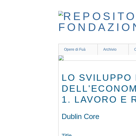
Skip
to
main
content
Opere di Fuà
Archivio
C
LO SVILUPPO 
DELL'ECONOMI
1. LAVORO E 
Dublin Core
Title