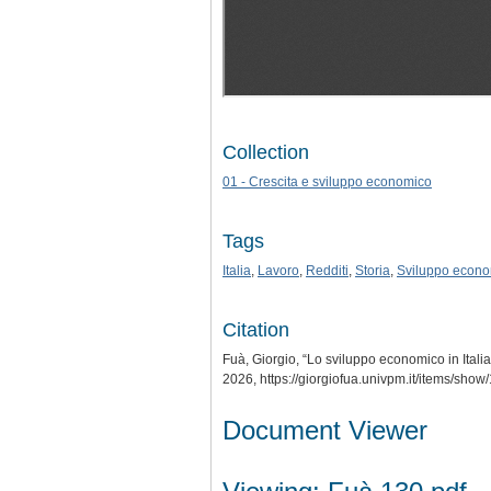
Collection
01 - Crescita e sviluppo economico
Tags
Italia
,
Lavoro
,
Redditi
,
Storia
,
Sviluppo econ
Citation
Fuà, Giorgio, “Lo sviluppo economico in Italia 
2026,
https://giorgiofua.univpm.it/items/show
Document Viewer