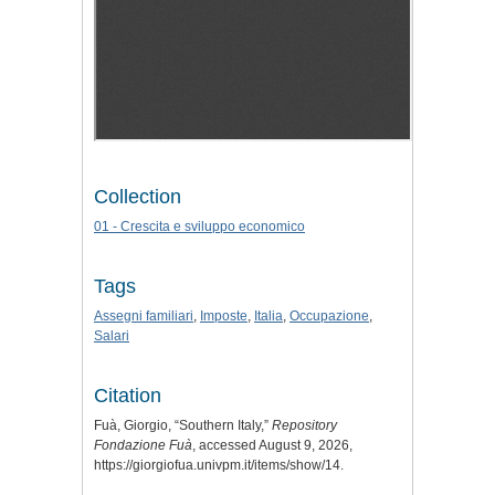
Collection
01 - Crescita e sviluppo economico
Tags
Assegni familiari
,
Imposte
,
Italia
,
Occupazione
,
Salari
Citation
Fuà, Giorgio, “Southern Italy,”
Repository
Fondazione Fuà
, accessed August 9, 2026,
https://giorgiofua.univpm.it/items/show/14
.