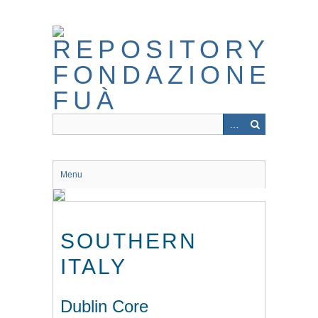
Skip
to
main
content
Menu
SOUTHERN
ITALY
Dublin Core