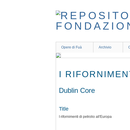
Skip
to
main
content
Opere di Fuà
Archivio
C
I RIFORNIMEN
Dublin Core
Title
I rifornimenti di petrolio all'Europa