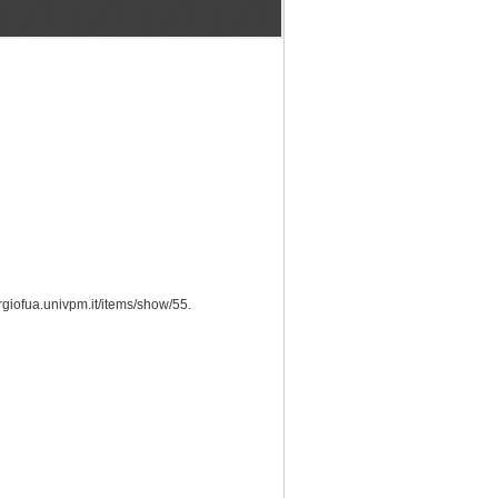
orgiofua.univpm.it/items/show/55
.