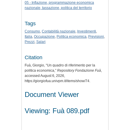
05 - Inflazione, programmazione economica
nazionale, tassazione, politica del territorio
Tags
Consumo
,
Contabilità nazionale
,
Investimenti
,
Italia
,
Occupazione
,
Politica economica
,
Previsioni
,
Prezzi
,
Salari
Citation
Fuà, Giorgio, “Un quadro di riferimento per la
politica economica,”
Repository Fondazione Fuà
,
accessed August 6, 2026,
https://giorgiofua.univpm.it/items/show/74
.
Document Viewer
Viewing: Fuà 089.pdf