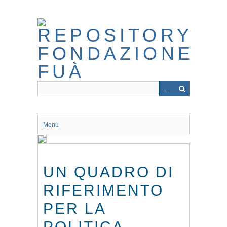
Skip
to
main
content
Menu
UN QUADRO DI
RIFERIMENTO
PER LA
POLITICA